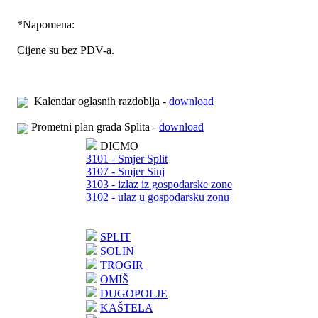
*
Napomena:
Cijene su bez PDV-a.
Kalendar oglasnih razdoblja -
download
Prometni plan grada Splita -
download
DICMO
3101 - Smjer Split
3107 - Smjer Sinj
3103 - izlaz iz gospodarske zone
3102 - ulaz u gospodarsku zonu
SPLIT
SOLIN
TROGIR
OMIŠ
DUGOPOLJE
KAŠTELA