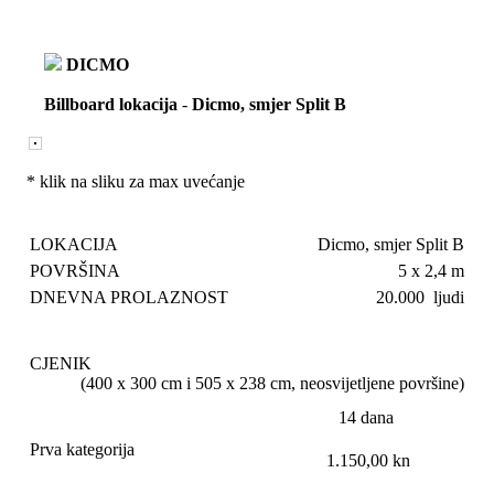
DICMO
Billboard lokacija
-
Dicmo, smjer Split B
* klik na sliku za max uvećanje
LOKACIJA
Dicmo, smjer Split B
POVRŠINA
5 x 2,4 m
DNEVNA PROLAZNOST
20.000 ljudi
CJENIK
(400 x 300 cm i 505 x 238 cm, neosvijetljene površine)
14 dana
Prva kategorija
1.150,00 kn