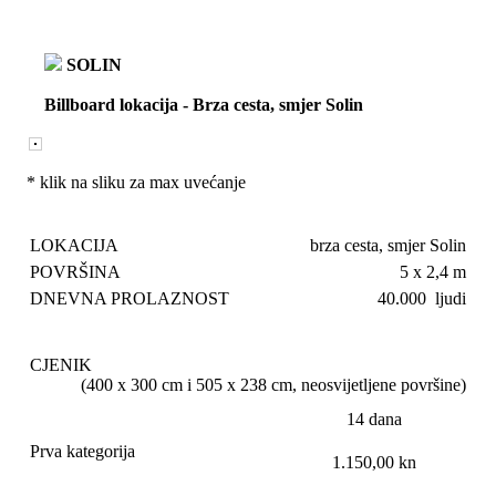
SOLIN
Billboard lokacija
-
Brza cesta, smjer Solin
* klik na sliku za max uvećanje
LOKACIJA
brza cesta, smjer Solin
POVRŠINA
5 x 2,4 m
DNEVNA PROLAZNOST
40.000 ljudi
CJENIK
(400 x 300 cm i 505 x 238 cm, neosvijetljene površine)
14 dana
Prva kategorija
1.150,00 kn