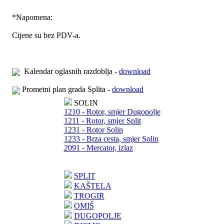
*
Napomena:
Cijene su bez PDV-a.
Kalendar oglasnih razdoblja -
download
Prometni plan grada Splita -
download
SOLIN
1210 - Rotor, smjer Dugopolje
1211 - Rotor, smjer Split
1231 - Rotor Solin
1233 - Brza cesta, smjer Solin
2091 - Mercator, izlaz
SPLIT
KAŠTELA
TROGIR
OMIŠ
DUGOPOLJE