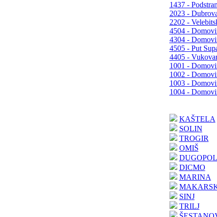
1437 - Podstra
2023 - Dubrova
2202 - Velebits
4504 - Domovin
4304 - Domovin
4505 - Put Sup
4405 - Vukovar
1001 - Domovins
1002 - Domovins
1003 - Domovins
1004 - Domovins
KAŠTELA
SOLIN
TROGIR
OMIŠ
DUGOPOL
DICMO
MARINA
MAKARS
SINJ
TRILJ
ŠESTANO