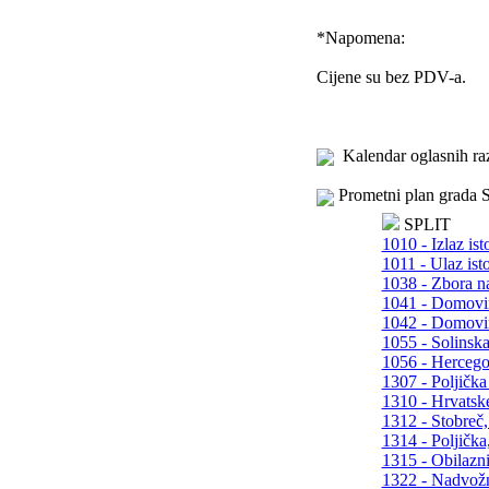
*
Napomena:
Cijene su bez PDV-a.
Kalendar oglasnih ra
Prometni plan grada S
SPLIT
1010 - Izlaz ist
1011 - Ulaz ist
1038 - Zbora na
1041 - Domovin
1042 - Domovin
1055 - Solinska
1056 - Hercego
1307 - Poljička 
1310 - Hrvatsk
1312 - Stobreč,
1314 - Poljička,
1315 - Obilazn
1322 - Nadvožn