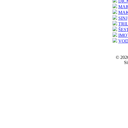
DIC
MAR
MA
SINJ
TRIL
ŠES
IMO
VOD
© 2026
Si