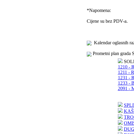
*
Napomena:
Cijene su bez PDV-a.
Kalendar oglasnih ra
Prometni plan grada S
SOL
1210 - R
1211 - R
1231 - R
1233 - B
2091 - M
SPLI
KAŠ
TRO
OMI
DUG