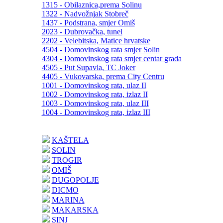
1315 - Obilaznica,prema Solinu
1322 - Nadvožnjak Stobreč
1437 - Podstrana, smjer Omiš
2023 - Dubrovačka, tunel
2202 - Velebitska, Matice hrvatske
4504 - Domovinskog rata smjer Solin
4304 - Domovinskog rata smjer centar grada
4505 - Put Supavla, TC Joker
4405 - Vukovarska, prema City Centru
1001 - Domovinskog rata, ulaz II
1002 - Domovinskog rata, izlaz II
1003 - Domovinskog rata, ulaz III
1004 - Domovinskog rata, izlaz III
KAŠTELA
SOLIN
TROGIR
OMIŠ
DUGOPOLJE
DICMO
MARINA
MAKARSKA
SINJ