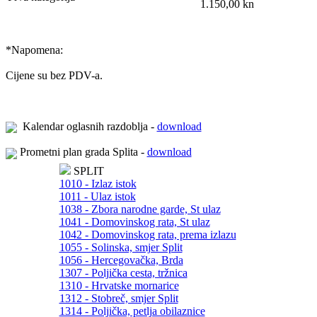
1.150,00 kn
*
Napomena:
Cijene su bez PDV-a.
Kalendar oglasnih razdoblja -
download
Prometni plan grada Splita -
download
SPLIT
1010 - Izlaz istok
1011 - Ulaz istok
1038 - Zbora narodne garde, St ulaz
1041 - Domovinskog rata, St ulaz
1042 - Domovinskog rata, prema izlazu
1055 - Solinska, smjer Split
1056 - Hercegovačka, Brda
1307 - Poljička cesta, tržnica
1310 - Hrvatske mornarice
1312 - Stobreč, smjer Split
1314 - Poljička, petlja obilaznice