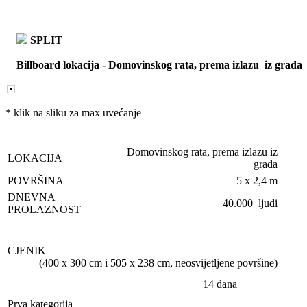
SPLIT
Billboard lokacija
-
Domovinskog rata, prema izlazu iz grada
* klik na sliku za max uvećanje
Domovinskog rata, prema izlazu iz
LOKACIJA
grada
POVRŠINA
5 x 2,4 m
DNEVNA
40.000 ljudi
PROLAZNOST
CJENIK
(400 x 300 cm i 505 x 238 cm, neosvijetljene površine)
14 dana
Prva kategorija