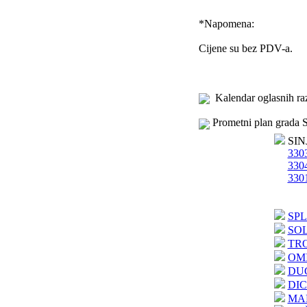
*
Napomena:
Cijene su bez PDV-a.
Kalendar oglasnih ra
Prometni plan grada S
SIN
3303
3304
3301
SPL
SO
TR
OM
DU
DI
MA