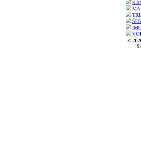
KA
MA
TRI
ŠE
IM
VO
© 2026
Si