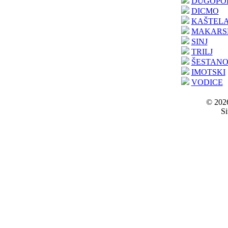
DUGOPO
DICMO
KAŠTEL
MAKARS
SINJ
TRILJ
ŠESTAN
IMOTSKI
VODICE
© 2026
Si