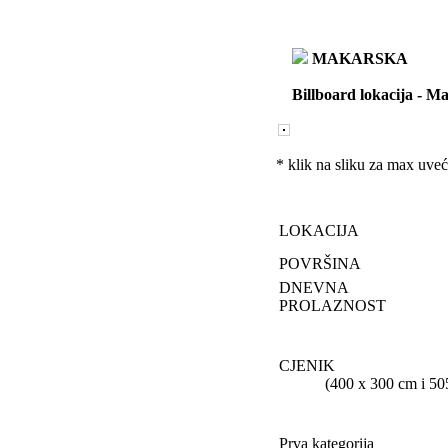
MAKARSKA
Billboard lokacija
-
Ma
* klik na sliku za max uveć
LOKACIJA
POVRŠINA
DNEVNA
PROLAZNOST
CJENIK
(400 x 300 cm i 505 x 
Prva kategorija