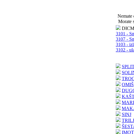
Nemate d
Morate s
DIC
3101 - Sm
3107 - Sm
3103 - iz
3102 - ul
SPLI
SOLI
TROG
OMIŠ
DUG
KAŠ
MAR
MAK
SINJ
TRIL
ŠES
IMOT