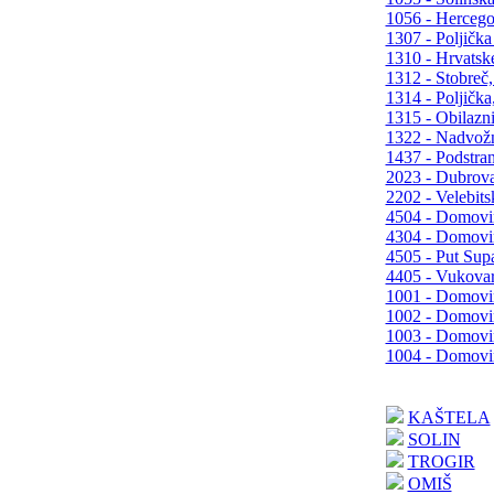
1056 - Hercego
1307 - Poljička 
1310 - Hrvatsk
1312 - Stobreč,
1314 - Poljička,
1315 - Obilazn
1322 - Nadvožn
1437 - Podstra
2023 - Dubrova
2202 - Velebits
4504 - Domovin
4304 - Domovin
4505 - Put Sup
4405 - Vukovar
1001 - Domovins
1002 - Domovins
1003 - Domovins
1004 - Domovins
KAŠTELA
SOLIN
TROGIR
OMIŠ