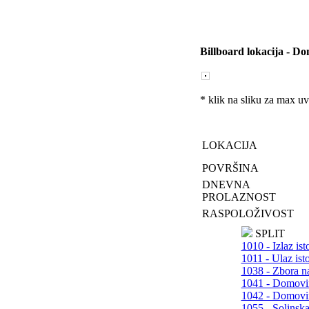
Billboard lokacija
-
Dom
* klik na sliku za max u
LOKACIJA
POVRŠINA
DNEVNA
PROLAZNOST
RASPOLOŽIVOST
SPLIT
1010 - Izlaz ist
1011 - Ulaz ist
1038 - Zbora na
1041 - Domovin
1042 - Domovin
1055 - Solinska