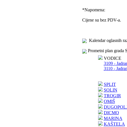
*
Napomena:
Cijene su bez PDV-a.
Kalendar oglasnih ra
Prometni plan grada S
VODICE
3109 - Jadra
3110 - Jadra
SPLIT
SOLIN
TROGIR
OMIŠ
DUGOPOL
DICMO
MARINA
KAŠTELA