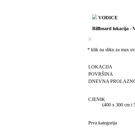
VODICE
Billboard lokacija
-
V
* klik na sliku za max u
LOKACIJA
POVRŠINA
DNEVNA PROLAZN
CJENIK
(400 x 300 cm i 505 
Prva kategorija