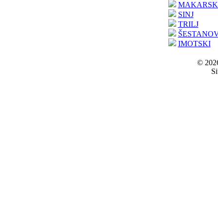
MAKARSK
SINJ
TRILJ
ŠESTANO
IMOTSKI
© 2026
Si