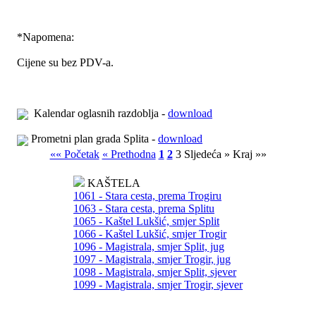
*
Napomena:
Cijene su bez PDV-a.
Kalendar oglasnih razdoblja -
download
Prometni plan grada Splita -
download
«« Početak
« Prethodna
1
2
3
Sljedeća »
Kraj »»
KAŠTELA
1061 - Stara cesta, prema Trogiru
1063 - Stara cesta, prema Splitu
1065 - Kaštel Lukšić, smjer Split
1066 - Kaštel Lukšić, smjer Trogir
1096 - Magistrala, smjer Split, jug
1097 - Magistrala, smjer Trogir, jug
1098 - Magistrala, smjer Split, sjever
1099 - Magistrala, smjer Trogir, sjever