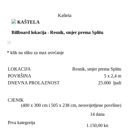
Kaštela
KAŠTELA
Billboard lokacija
-
Resnik, smjer prema Splitu
* klik na sliku za max uvećanje
LOKACIJA
Resnik, smjer prema Splitu
POVRŠINA
5 x 2,4 m
DNEVNA PROLAZNOST
25.000 ljudi
CJENIK
(400 x 300 cm i 505 x 238 cm, neosvijetljene površine)
14 dana
Prva kategorija
1.150,00 kn